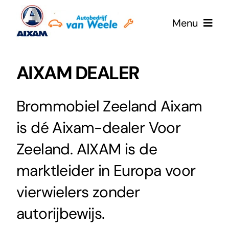
Ga
Menu
naar
inhoud
Home
AIXAM DEALER
E-Aixam
Brommobiel Zeeland Aixam
is dé Aixam-dealer Voor
Aixam
Zeeland. AIXAM is de
Werkplaatsafspraak
marktleider in Europa voor
vierwielers zonder
Mega eScouty
autorijbewijs.
Onze occasions