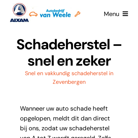
Ga
Menu
naar
inhoud
Home
Schadeherstel –
snel en zeker
E-Aixam
Snel en vakkundig schadeherstel in
Aixam
Zevenbergen
Werkplaatsafspraak
Wanneer uw auto schade heeft
Mega eScouty
opgelopen, meldt dit dan direct
bij ons, zodat uw schadeherstel
Onze occasions