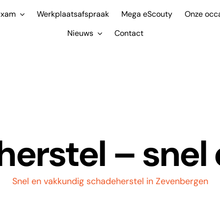
ixam
Werkplaatsafspraak
Mega eScouty
Onze occ
Nieuws
Contact
erstel – snel 
Snel en vakkundig schadeherstel in Zevenbergen