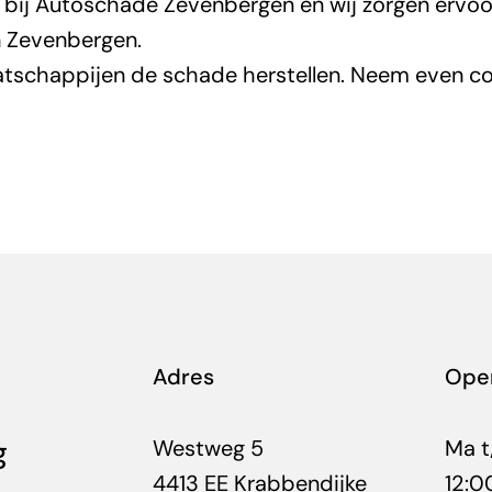
bij Autoschade Zevenbergen en wij zorgen ervoo
n Zevenbergen.
atschappijen de schade herstellen. Neem even c
Adres
Open
g
Westweg 5
Ma t
4413 EE Krabbendijke
12:0