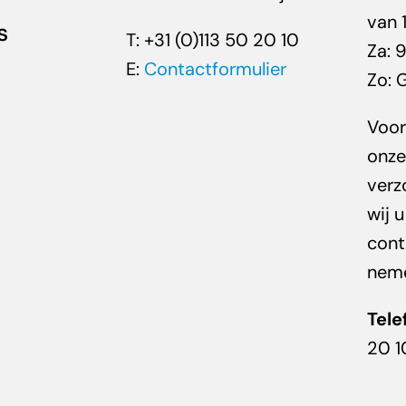
van 
s
T: +31 (0)113 50 20 10
Za: 
E:
Contactformulier
Zo: 
Voor
onze
verz
wij 
cont
nem
Tele
20 1