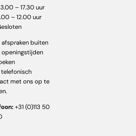
13.00 – 17.30 uur
9.00 – 12.00 uur
Gesloten
 afspraken buiten
 openingstijden
oeken
u telefonisch
act met ons op te
en.
foon:
+31 (0)113 50
0