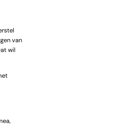
rstel
rgen van
at wil
met
mea,