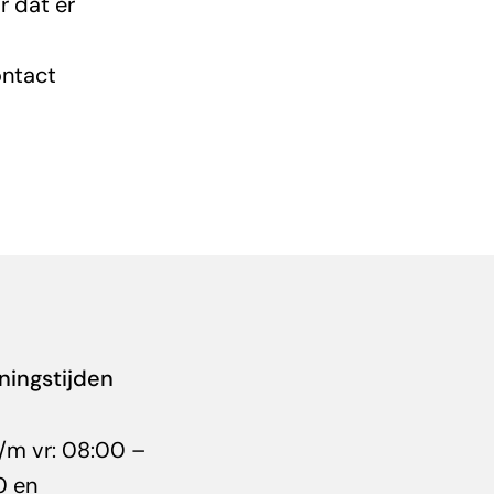
r dat er
ontact
ingstijden
/m vr: 08:00 –
0 en