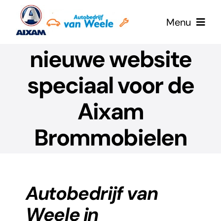
Ga
Menu
naar
inhoud
nieuwe website
Home
speciaal voor de
E-Aixam
Aixam
Aixam
Brommobielen
Werkplaatsafspraak
Mega eScouty
Autobedrijf van
Weele in
Onze occasions